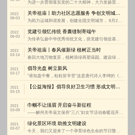
为进一步贯彻落实党的二十大精神，大力发扬雷锋“钉子”
关帝祖庙丨助力社区志愿服务 争创文明城市建设
2022
08-03
为助力运城和谐发展，创建全国文明城市， 8月2日，解州
党建引领忆传统 香囊缝制寄端午
2022
06-03
为传承弘扬中华优秀传统文化，抓党建引领促基层工作，
关帝祖庙丨春风催新绿 植树正当时
2022
03-14
春回大地万物复苏，植树添绿再塑庙园。建设绿色关庙，
倡导光盘 树立新风
2021
03-17
“谁知盘中餐，粒粒皆辛苦”这是唐代诗人李绅的《悯农》
【公益海报】倡导良好卫生习惯 形成文明健康生活
2021
03-15
巾帼不让须眉 开启奋斗新征程
2021
03-09
——解州关帝庙文保所“三八”妇女节活动春暖花开、绿草如
绿化景区环境 助推文明建设
2021
03-07
今天，我们又迎来了一个孕育绿色生命的节日暨我国第43个“